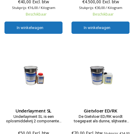
€40,00 Excl. btw
€4.500,00 Excl. btw
water emulgeerbare
epoxyharsen. Standaard
epoxyharsen. De Impregneer WD
Stukprijs: €16,00 / Kilogram
Stukprijs: €30,00 / Kilogram
hechtlaag op basis van
is een water dispergeerbaar
epoxyharsen voor onze
Beschikbaar
Beschikbaar
epoxyharssysteem voor het
vloersystemen.
impregneren van
cementgebonden ondergronden.
In winkelwagen
In winkelwagen
In winkelwagen
In winkelwagen
Underlayment SL
Gietvloer ED/RK
Underlayment SL is een
De Gietvloer ED/RK wordt
oplosmiddelvrij 2 componenten
toegepast als dunne, slijtvaste,
(2K) gevuld bindmiddelsysteem,
naadloze, vloeistofdichte na te
op basis van gemodificeerde
rollen gietvloerafwerking in
€50,00 Excl. btw
€70,00 Excl. btw
Stukprijs: €14,00