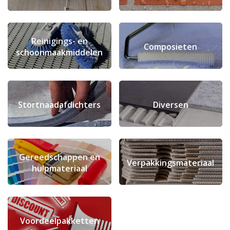
Reinigings- en
Composieten
schoonmaakmiddelen
Stortnaadafdichters
Diversen
Gereedschappen en
Verpakkingsmateriaal
hulpmateriaal
Voordeelpakketten