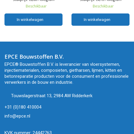
zowel horizontaal als verticaal
vloeistofdichte reparaties
Beschikbaar
Beschikbaar
werk.
noodzakelijk zijn.
In winkelwagen
In winkelwagen
In winkelwagen
In winkelwagen
EPCE Bouwstoffen B.V.
EPCE® Bouwstoffen B.V. is leverancier van vloersystemen,
injectiematerialen, composieten, gietharsen, lijmen, kitten en
betonreparatie producten voor de consument en professionele
verwerkers in de bouw en industrie.
Touwslagerstraat 13, 2984 AW Ridderkerk
+31 (0)180 410004
info@epce.nl
KVK nummer: 24442763