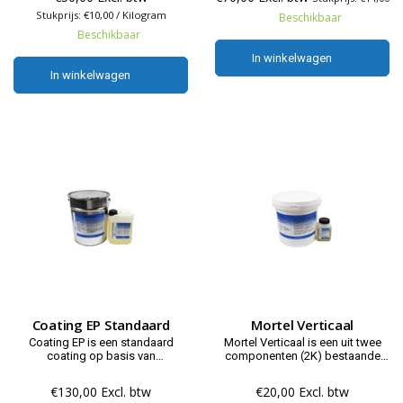
epoxyharsen. De Underlayment
werkplaatsen, magazijnen,
SL is een chemisch resistente
Stukprijs: €10,00 / Kilogram
opslagruimten etc.
Beschikbaar
zelf nivellerende gietbare
Beschikbaar
compound, voor het aanbrengen
van een naadloze vloeistofd
In winkelwagen
In winkelwagen
In winkelwagen
In winkelwagen
Coating EP Standaard
Mortel Verticaal
Coating EP is een standaard
Mortel Verticaal is een uit twee
coating op basis van
componenten (2K) bestaande
gemodificeerde epoxyharsen,
reparatiemortel. Mortel Verticaal
bestaande uit twee
wordt toegepast voor het
€130,00 Excl. btw
€20,00 Excl. btw
componenten. Deze coating
repareren van betonschade.