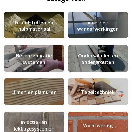
Grondstoffen en
Vloer- en
hulpmateriaal
wandafwerkingen
Betonreparatie
Ondersabelen en
systemen
ondergrouten
Lijmen en plamuren
Tegeltechniek
Injectie- en
Vochtwering
lekkagesystemen