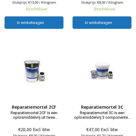
heeft een uitstekende allround
Stukprijs: €13,00 / Kilogram
Stukprijs: €8,00 / Kilogram
chemische resistentie en is
Beschikbaar
Beschikbaar
uitstekend verwerkbaar.
In winkelwagen
In winkelwagen
In winkelwagen
In winkelwagen
Reparatiemortel 2CF
Reparatiemortel 3C
Reparatiemortel 2CF is een
Reparatiemortel 3C is een
oplosmiddelvrij uit twee
oplosmiddelvrij 3 componenten
componenten bestaande
(3K) reparatiemortel, op basis
reparatiemortel, op basis van
van gemodificeerde
€20,00 Excl. btw
€47,00 Excl. btw
gemodificeerde epoxyharsen. De
epoxyharsen. Onze mortel 3C
mortel 2CF is geschikt voor
Stukprijs: €8,00 / Kilogram
Stukprijs: €4,70 / Kilogram
wordt toegepast waar