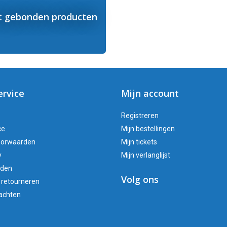
 gebonden producten
ervice
Mijn account
Registreren
ce
Mijn bestellingen
oorwaarden
Mijn tickets
y
Mijn verlanglijst
oden
Volg ons
 retourneren
lachten