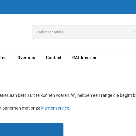
Z
sten
Over ons
Contact
RAL kleuren
es aan beton uit te kunnen voeren. Wij hebben een range die begint bij e
tact opnemen met onze
klantenservice
.