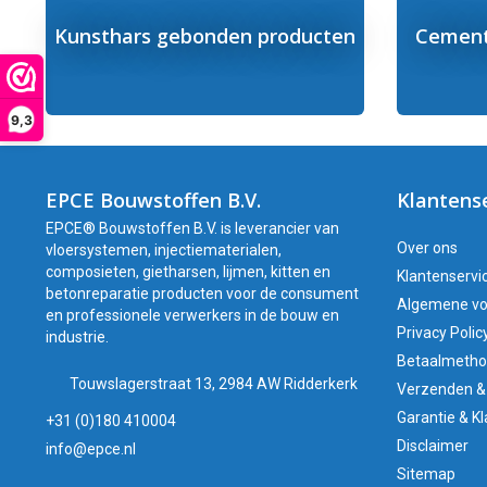
Kunsthars gebonden producten
Cement
9,3
EPCE Bouwstoffen B.V.
Klantens
EPCE® Bouwstoffen B.V. is leverancier van
Over ons
vloersystemen, injectiematerialen,
composieten, gietharsen, lijmen, kitten en
Klantenservi
betonreparatie producten voor de consument
Algemene v
en professionele verwerkers in de bouw en
Privacy Polic
industrie.
Betaalmeth
Touwslagerstraat 13, 2984 AW Ridderkerk
Verzenden &
Garantie & K
+31 (0)180 410004
Disclaimer
info@epce.nl
Sitemap