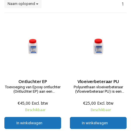
Naam oplopend
1
Ontluchter EP
Vloeiverbeteraar PU
Toevoeging van Epoxy ontluchter
Polyurethaan vloeiverbeteraar
(Ontluchter EP) aan een
(Vloeiverbeteraar PU) is een
epoxyharsbindmiddel zal er toe
additief die de vloei van
leiden dat de ontluchting van het
polyurethaanhars gietsystemen
€45,00 Excl. btw
€25,00 Excl. btw
systeem beter zal verlopen.
verbeterd.
Beschikbaar
Beschikbaar
In winkelwagen
In winkelwagen
In winkelwagen
In winkelwagen