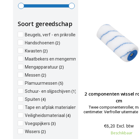
Soort gereedschap
Beugels, verf - en prikrollers
(12)
Handschoenen
(2)
Kwasten
(2)
Maatbekers en mengemmers
(1)
Mengapparatuur
(2)
Messen
(2)
Plamuurmessen
(5)
Schuur- en slijpschijven
(1)
2 componenten wissel ro
Spuiten
(4)
cm
Twee componentenroller, m
Tape en afplak materialen
(2)
centimeter. Verfroller uitermate geschikt
Veiligheidsmateriaal
(4)
voor epoxy, polyester harsen, 
kunststoffen en roestwerende
Voegspijkers
(3)
€6,20 Excl. btw
Wissers
(2)
Beschikbaar