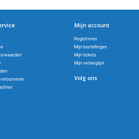
ervice
Mijn account
Registreren
ce
Mijn bestellingen
oorwaarden
Mijn tickets
y
Mijn verlanglijst
oden
Volg ons
 retourneren
lachten