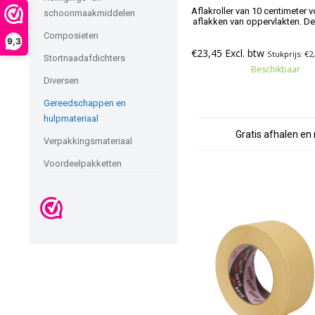
Aflakroller van 10 centimeter 
schoonmaakmiddelen
aflakken van oppervlakten. De r
geschikt voor alle verfsoo
Composieten
9,3
€23,45 Excl. btw
Stukprijs: €2
Stortnaadafdichters
Beschikbaar
Diversen
Gereedschappen en
hulpmateriaal
Gratis afhalen en 
Verpakkingsmateriaal
Voordeelpakketten