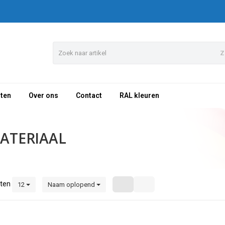
Z
sten
Over ons
Contact
RAL kleuren
ATERIAAL
ten
12
Naam oplopend