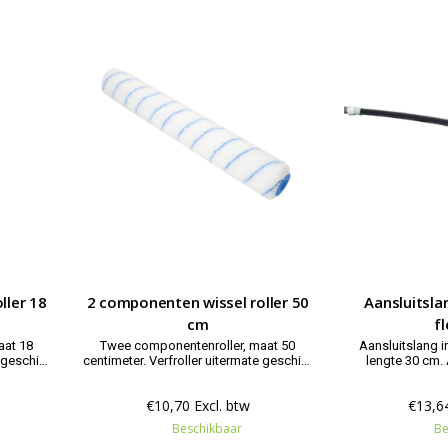
ller 18
2 componenten wissel roller 50
Aansluitslan
cm
fl
aat 18
Twee componentenroller, maat 50
Aansluitslang in
centimeter. Verfroller uitermate geschikt
lengte 30 cm. 
vloeibare
voor epoxy, polyester harsen, vloeibare
 verven.
kunststoffen en roestwerende verven.
€10,70 Excl. btw
€13,64
Beschikbaar
Be