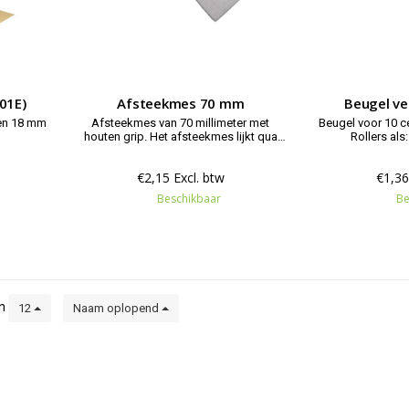
01E)
Afsteekmes 70 mm
Beugel ve
Afsteekmes van 70 millimeter met
Beugel voor 10 ce
houten grip. Het afsteekmes lijkt qua
Rollers als:
vorm erg op dat van een plamuurmes,
componentenroll
maar met een dikker en dus minder
struct
€2,15 Excl. btw
€1,36
soepel stalen blad.
Beschikbaar
Be
en
12
Naam oplopend