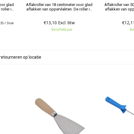
voor glad
Aflakroller van 18 centimeter voor glad
Aflakroller van 5
oller is
aflakken van oppervlakten. De roller is
aflakken van oppe
rten.
geschikt voor alle verfsoorten.
geschikt voor
€13,10 Excl. btw
€12,11
,35 / Stuk
Beschikbaar
Be
retourneren op locatie