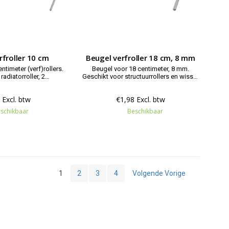
rfroller 10 cm
Beugel verfroller 18 cm, 8 mm
ntimeter (verf)rollers.
Beugel voor 18 centimeter, 8 mm.
 radiatorroller, 2
Geschikt voor structuurrollers en wissel
ers, aflakrollers en
verfrollers met een maat van 18 cm en
uurrollers.
gat 8 mm.
 Excl. btw
€1,98 Excl. btw
schikbaar
Beschikbaar
1
2
3
4
Volgende Vorige