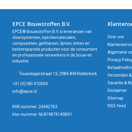
EPCE Bouwstoffen B.V.
Klantens
EPCE® Bouwstoffen B.V. is leverancier van
Over ons
vloersystemen, injectiematerialen,
composieten, gietharsen, lijmen, kitten en
Klantenservi
betonreparatie producten voor de consument
Algemene v
en professionele verwerkers in de bouw en
Privacy Polic
industrie.
Betaalmeth
Touwslagerstraat 13, 2984 AW Ridderkerk
Verzenden &
Garantie & K
+31 (0)180 410004
Disclaimer
info@epce.nl
Sitemap
RSS-feed
KVK nummer: 24442763
btw-nummer: NL819874140B01