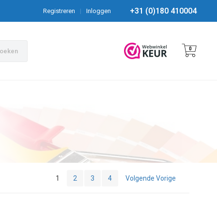
+31 (0)180 410004
Registreren
|
Inloggen
0
oeken
1
2
3
4
Volgende Vorige