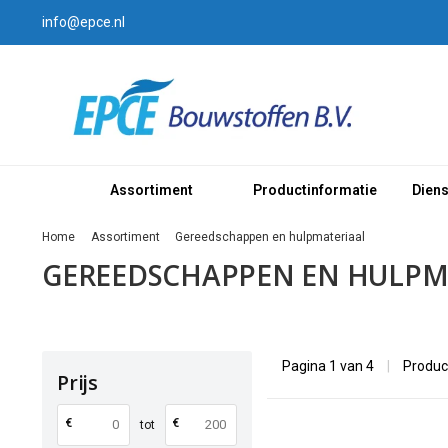
info@epce.nl
Assortiment
Productinformatie
Dien
Home
Assortiment
Gereedschappen en hulpmateriaal
GEREEDSCHAPPEN EN HULPM
Pagina 1 van 4
|
Produc
Prijs
€
€
tot