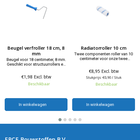
Beugel verfroller 18 cm, 8
Radiatorroller 10 cm
mm
Twee componenten roller van 10
centimeter voor onze twee
Beugel voor 18 centimeter, 8 mm.
component systemen, ook wel
Geschikt voor structuurrollers en
radiatorrol genoemd.
wissel verfrollers met een maat
€8,95 Excl. btw
van 18 cm en gat 8 mm.
€1,98 Excl. btw
Stukprijs: €0,90 / Stuk
Beschikbaar
Beschikbaar
In winkelwagen
In winkelwagen
In winkelwagen
In winkelwagen
EPCE Bouwstoffen B.V.