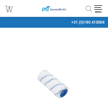
0
0
MENU
+31 (0)180 410004