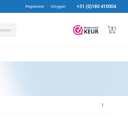
+31 (0)180 410004
Registreren
|
Inloggen
0
oeken
1