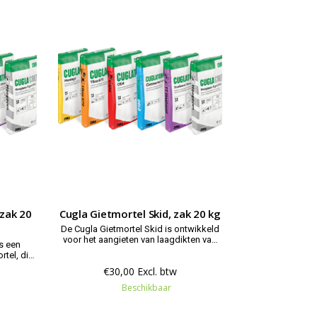
zak 20
Cugla Gietmortel Skid, zak 20 kg
De Cugla Gietmortel Skid is ontwikkeld
voor het aangieten van laagdikten van
s een
40 tot 200 millimeter. Cementgebonden
rtel, die
gietmortel met goede vloei. Serie
t.
€30,00 Excl. btw
Cuglaton.
et goede
Beschikbaar