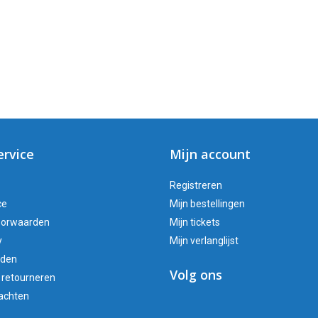
ervice
Mijn account
Registreren
ce
Mijn bestellingen
oorwaarden
Mijn tickets
y
Mijn verlanglijst
oden
Volg ons
 retourneren
lachten