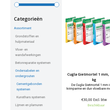
Categorieën
Assortiment
Grondstoffen en
hulpmateriaal
Vloer- en
wandafwerkingen
Betonreparatie systemen
Ondersabelen en
Cugla Gietmortel 1 mm, 
ondergrouten
kg
Cementgebonden
De Cugla Gietmortel 1 mm i
krimparme en dun vloeibare mo
systemen
alle holten en ruimten vul
Cementgebonden gietmortel m
Kunsthars systemen
€30,00 Excl. btw
vloei. Serie Cuglaton.
Beschikbaar
Lijmen en plamuren