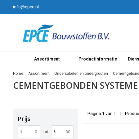
info@epce.nl
Assortiment
Productinformatie
Dien
Home
Assortiment
Ondersabelen en ondergrouten
Cementgebond
CEMENTGEBONDEN SYSTEME
Pagina 1 van 1
|
Produc
Prijs
€
€
tot