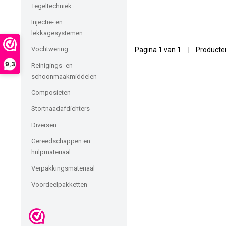
Tegeltechniek
Injectie- en
lekkagesystemen
Vochtwering
Pagina 1 van 1
|
Product
9,3
Reinigings- en
schoonmaakmiddelen
Composieten
Stortnaadafdichters
Diversen
Gereedschappen en
hulpmateriaal
Verpakkingsmateriaal
Voordeelpakketten