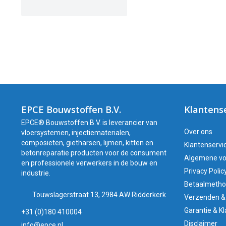
EPCE Bouwstoffen B.V.
Klantens
EPCE® Bouwstoffen B.V. is leverancier van
Over ons
vloersystemen, injectiematerialen,
composieten, gietharsen, lijmen, kitten en
Klantenservi
betonreparatie producten voor de consument
Algemene v
en professionele verwerkers in de bouw en
Privacy Polic
industrie.
Betaalmeth
Touwslagerstraat 13, 2984 AW Ridderkerk
Verzenden &
Garantie & K
+31 (0)180 410004
Disclaimer
info@epce.nl