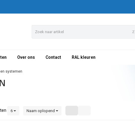
Z
sten
Over ons
Contact
RAL kleuren
en systemen
N
ten
6
Naam oplopend