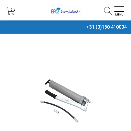
0
0
MENU
+31 (0)180 410004