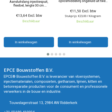
oplosmiddelvrij ongevuld uit twee
Aansluitslang injectiespuit,
componenten bestaand product,
flexibel, lengte 30 cm.
op basis van zeer laag viskeuze
Aansluitingen 1/8".
€11,50 Excl. btw
gemodificeerde epoxyharsen.
€13,64 Excl. btw
Stukprijs: €23,00 / Kilogram
Beschikbaar
Beschikbaar
In winkelwagen
In winkelwagen
In winkelwagen
In winkelwagen
EPCE Bouwstoffen B.V.
EPCE® Bouwstoffen B.V. is leverancier van vloersystemen,
injectiematerialen, composieten, gietharsen, lijmen, kitten en
betonreparatie producten voor de consument en professionele
verwerkers in de bouw en industrie.
Touwslagerstraat 13, 2984 AW Ridderkerk